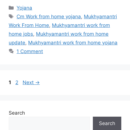
Categories
Yojana
Tags
Cm Work from home yojana
,
Mukhyamantri
Work From Home
,
Mukhyamantri work from
home jobs
,
Mukhyamantri work from home
update
,
Mukhyamantri work from home yojana
1 Comment
Page
Page
1
2
Next
→
Search
Search