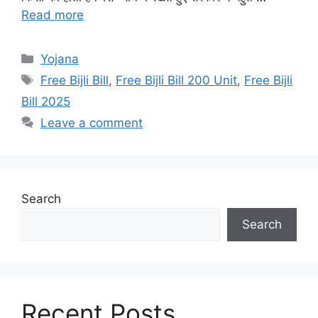
Read more
Categories
Yojana
Tags
Free Bijli Bill
,
Free Bijli Bill 200 Unit
,
Free Bijli
Bill 2025
Leave a comment
Search
Search
Recent Posts