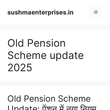
Skip
to
sushmaenterprises.in
Menu
content
Old Pension
Scheme update
2025
Old Pension Scheme
Update: पेंशन में नया नियम